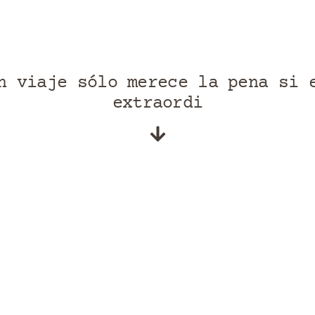
n viaje sólo merece la pena si 
e
x
t
r
a
o
r
d
i
n
a
r
i
o