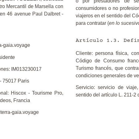
o por prestadores de se
tro Mercantil de Marsella con
consumidores o no profesio
 en 46 avenue Paul Dalbret -
viajeros en el sentido del C
para contratar (
en lo sucesivo
Artículo 1.3. Defi
ra-gaia.voyage
Cliente: persona física, c
sidente
Código de Consumo francé
Turismo francés, que contra
iones: IM013230017
condiciones generales de ve
- 75017 Paris
Servicio: servicio de viaje,
onal: Hiscox - Tourisme Pro,
sentido del artículo L. 211-2
rdeos, Francia
.terra-gaia.voyage