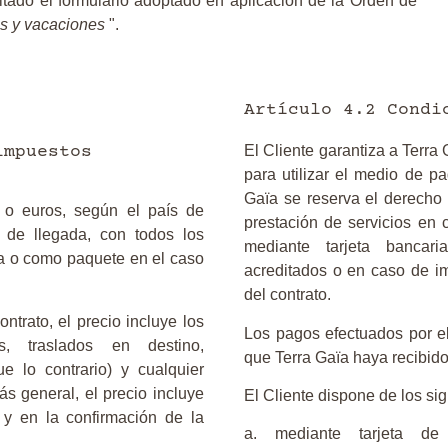
itado el formulario adoptado en aplicación de la Orden de
es y vacaciones
".
Artículo 4.2 Condi
impuestos
El Cliente garantiza a Terra
para utilizar el medio de pa
Gaïa se reserva el derecho
) o euros, según el país de
prestación de servicios en
l de llegada, con todos los
mediante tarjeta bancar
a o como paquete en el caso
acreditados o en caso de i
del contrato.
ntrato, el precio incluye los
Los pagos efectuados por el
s, traslados en destino,
que Terra Gaïa haya recibid
e lo contrario) y cualquier
s general, el precio incluye
El Cliente dispone de los si
 y en la confirmación de la
a. mediante tarjeta de