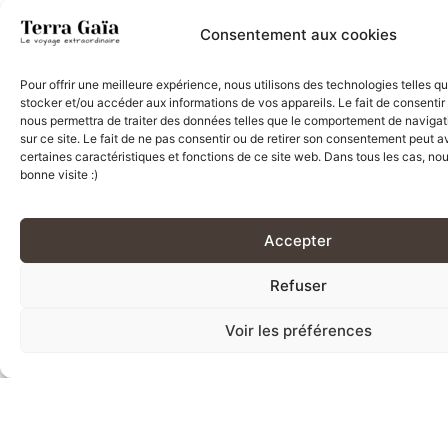
Consentement aux cookies
Pour offrir une meilleure expérience, nous utilisons des technologies telles q
stocker et/ou accéder aux informations de vos appareils. Le fait de consentir
Les moments forts
nous permettra de traiter des données telles que le comportement de navigat
sur ce site. Le fait de ne pas consentir ou de retirer son consentement peut av
certaines caractéristiques et fonctions de ce site web. Dans tous les cas, n
bonne visite :)
La rencontre
La nuit à la
avec les
belle étoile
Accepter
Basothos dans
dans la
Refuser
les montagnes
brousse dans
du Lesotho
le parc national
Voir les préférences
Kruger
Les safaris
dans les parcs
La traversée
du pays
du Zimbabwe